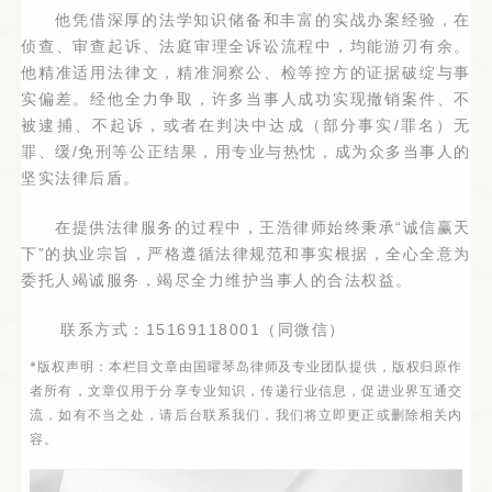
他凭借深厚的法学知识储备和丰富的实战办案经验，在
侦查、审查起诉、法庭审理全诉讼流程中，均能游刃有余。
他精准适用法律文，精准洞察公、检等控方的证据破绽与事
实偏差。经他全力争取，许多当事人成功实现撤销案件、不
被逮捕、不起诉，或者在判决中达成（部分事实/罪名）无
罪、缓/免刑等公正结果，用专业与热忱，成为众多当事人的
坚实法律后盾。
在提供法律服务的过程中，王浩律师始终秉承“诚信赢天
下”的执业宗旨，严格遵循法律规范和事实根据，全心全意为
委托人竭诚服务，竭尽全力维护当事人的合法权益。
联系方式：15169118001（同微信）
*
版权声明：本栏目文章由国曜琴岛律师及专业团队提供，版权归原作
者所有，文章仅用于分享专业知识，传递行业信息，促进业界互通交
流，如有不当之处，请后台联系我们，我们将立即更正或删除相关内
容。