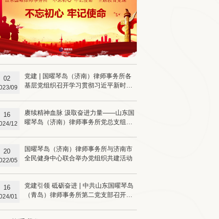
党建 | 国曜琴岛（济南）律师事务所各
02
基层党组织召开学习贯彻习近平新时代
023/09
中国特色社会主义思想主题教育专题组
织生活会
赓续精神血脉 汲取奋进力量——山东国
16
曜琴岛（济南）律师事务所党总支组织
024/12
党员到威海红色教育基地开展党性教育
活动
国曜琴岛（济南）律师事务所与济南市
20
全民健身中心联合举办党组织共建活动
022/05
党建引领 砥砺奋进 | 中共山东国曜琴岛
16
（青岛）律师事务所第二党支部召开专
024/01
题组织生活会