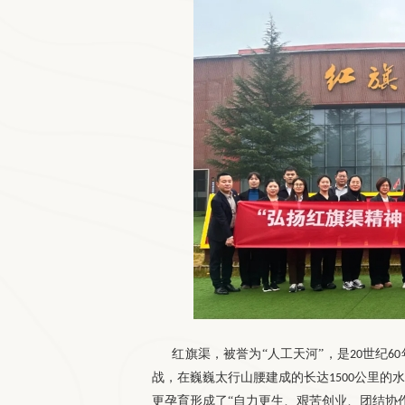
红旗渠，被誉为
“人工天河”，是
世纪
20
60
战，在巍巍太行山腰建成的长达
公里的
1500
更孕育形成了“自力更生、艰苦创业、团结协