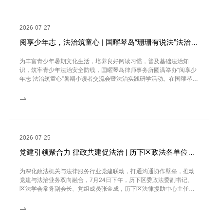
2026-07-27
阅享少年志，法治筑童心 | 国曜琴岛“珊珊有说法”法治研学活动圆满落幕
为丰富青少年暑期文化生活，培养良好阅读习惯，普及基础法治知
识，筑牢青少年法治安全防线，国曜琴岛律师事务所圆满举办“阅享少
年志 法治筑童心”暑期小读者交流会暨法治实践研学活动。在国曜琴岛
省直所高级合伙人...
⇀
2026-07-25
党建引领聚合力 律政共建促法治 | 历下区政法各单位走进国曜琴岛开展联合主题党日活动
为深化政法机关与法律服务行业党建联动，打通沟通协作壁垒，推动
党建与法治业务双向融合，7月24日下午，历下区委政法委副书记、
区法学会常务副会长、党组成员张金成，历下区法律援助中心主任董
鑫，历下区检察院四级...
⇀