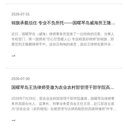
2026-07-31
锦旗承载信任 专业不负所托——国曜琴岛威海所王隆鹏律师获赠锦旗
近日，国曜琴岛（威海）律师事务所迎来了一位特殊的访客。当事人
专程登门，将一面绣有“尽心尽责暖人心 专业精湛好律师”的锦旗，郑
重交到王隆鹏律师手中。这份沉甸甸的谢意，源自王律师在案件全程
中展现出的极致专...
⇀
2026-07-30
国曜琴岛王浩律师受邀为农业农村部管理干部学院高级研修班授课，深度拆解农药企业合规与无罪辩护全路径
2026年7月29日，受农业农村部管理干部学院邀请，国曜琴岛律师事
务所高级合伙人、监事长、刑事业务委员会主任王浩，赴江苏连云港
为“涉农企业（农药领域）合规管理与法律风险防控高级研修班”作专题
授课。本次研修班...
⇀