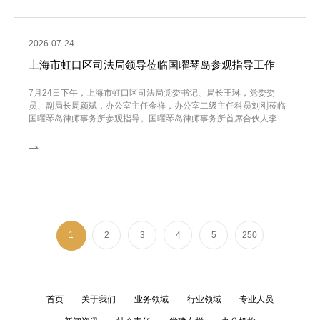
2026-07-24
上海市虹口区司法局领导莅临国曜琴岛参观指导工作
7月24日下午，上海市虹口区司法局党委书记、局长王琳，党委委
员、副局长周颖斌，办公室主任金祥，办公室二级主任科员刘刚莅临
国曜琴岛律师事务所参观指导。国曜琴岛律师事务所首席合伙人李连
祥全程陪同参加本次活动...
⇀
1
2
3
4
5
250
首页
关于我们
业务领域
行业领域
专业人员