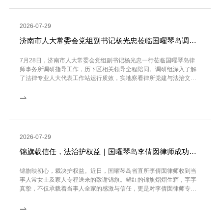
2026-07-29
济南市人大常委会党组副书记杨光忠莅临国曜琴岛调研指导工作
7月28日，济南市人大常委会党组副书记杨光忠一行莅临国曜琴岛律
师事务所调研指导工作，历下区相关领导全程陪同。调研组深入了解
了法律专业人大代表工作站运行质效，实地察看律所党建与法治文化
建设成果。国曜琴岛济...
⇀
2026-07-29
锦旗载信任，法治护权益｜国曜琴岛李倩囡律师成功为当事人维权
锦旗映初心，裁决护权益。近日，国曜琴岛省直所李倩囡律师收到当
事人常女士及家人专程送来的致谢锦旗。鲜红的锦旗熠熠生辉，字字
真挚，不仅承载着当事人全家的感激与信任，更是对李倩囡律师专业
办案能力、尽心尽责服...
⇀