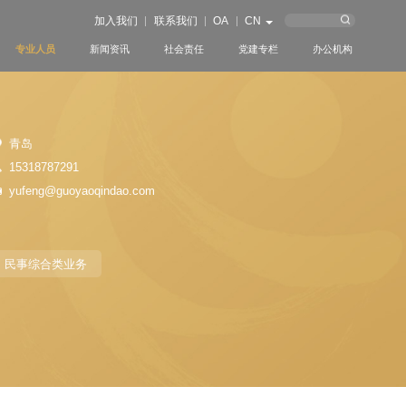
加入我们
联系我们
OA
CN
专业人员
新闻资讯
社会责任
党建专栏
办公机构
青岛
15318787291
yufeng@guoyaoqindao.com
民事综合类业务