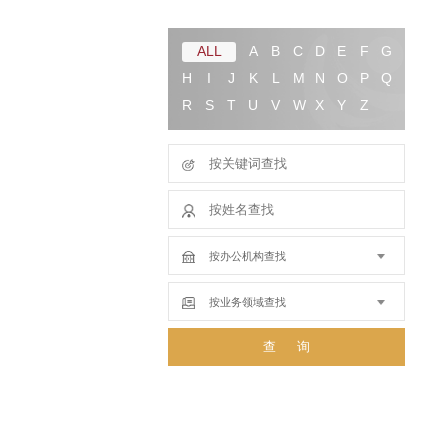
ALL
A
B
C
D
E
F
G
H
I
J
K
L
M
N
O
P
Q
R
S
T
U
V
W
X
Y
Z
查询